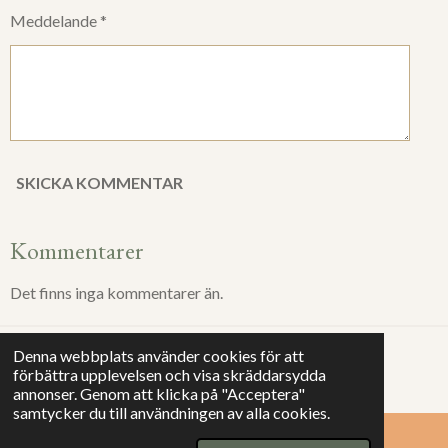
Meddelande *
SKICKA KOMMENTAR
Kommentarer
Det finns inga kommentarer än.
Denna webbplats använder cookies för att
© 2025 Helena Söderlund
förbättra upplevelsen och visa skräddarsydda
Drivs av
Webador
annonser. Genom att klicka på "Acceptera"
samtycker du till användningen av alla cookies.