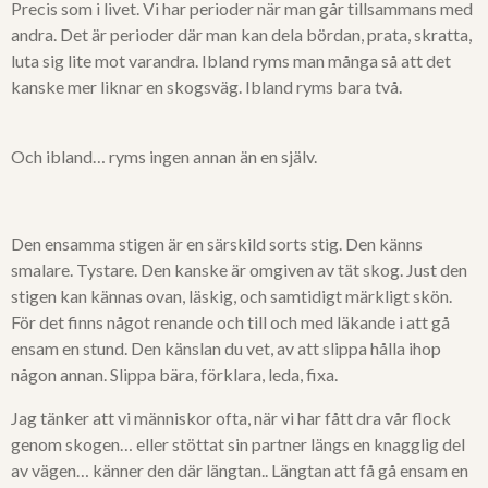
Precis som i livet. Vi har perioder när man går tillsammans med
andra. Det är perioder där man kan dela bördan, prata, skratta,
luta sig lite mot varandra. Ibland ryms man många så att det
kanske mer liknar en skogsväg. Ibland ryms bara två.
Och ibland… ryms ingen annan än en själv.
Den ensamma stigen är en särskild sorts stig. Den känns
smalare. Tystare. Den kanske är omgiven av tät skog. Just den
stigen kan kännas ovan, läskig, och samtidigt märkligt skön.
För det finns något renande och till och med läkande i att gå
ensam en stund. Den känslan du vet, av att slippa hålla ihop
någon annan. Slippa bära, förklara, leda, fixa.
Jag tänker att vi människor ofta, när vi har fått dra vår flock
genom skogen… eller stöttat sin partner längs en knagglig del
av vägen… känner den där längtan.. Längtan att få gå ensam en