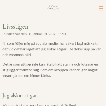
Hoppa
till
huvudinnehållet
Livsstigen
Publicerad den 31 januari 2026 kl. 11:30
Ni som följer mig på sociala medier har säkert lagt märke till
det vid det här laget att jag älskar stigar! De dyker upp på var
och varannan bild.
Det är som att jag inte kan låta bli att stanna och fota när en
stig ligger framför mig. Som om kroppen känner igen något,
innan hjärnan ens hinner tänka.
Jag älskar stigar
För mig är stigen en så vacker symbol för livet.